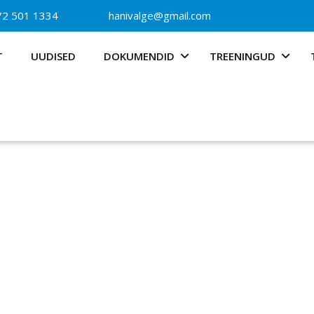
2 501 1334
hanivalge@gmail.com
T
UUDISED
DOKUMENDID
TREENINGUD